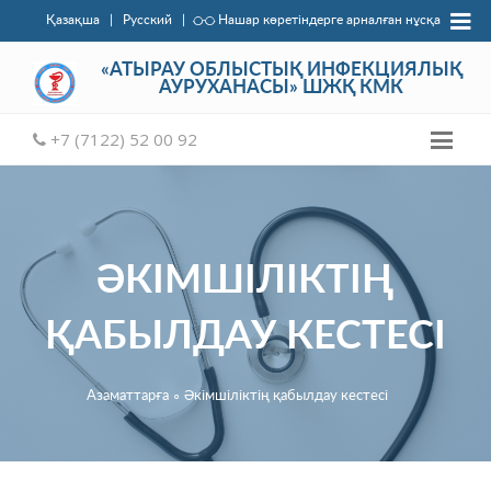
Қазақша
|
Русский
|
Нашар көретіндерге арналған нұсқа
«АТЫРАУ ОБЛЫСТЫҚ ИНФЕКЦИЯЛЫҚ
АУРУХАНАСЫ» ШЖҚ КМК
+7 (7122) 52 00 92
ӘКІМШІЛІКТІҢ
ҚАБЫЛДАУ КЕСТЕСІ
Азаматтарға
∘
Әкімшіліктің қабылдау кестесі