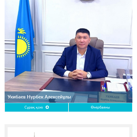
Укибаев Нурбек Алексейұлы
Сұрақ қою
Өмірбаяны