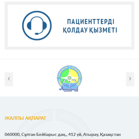
ЖАЛПЫ АҚПАРАТ
060000, Сұлтан Бейбарыс даң., 412 үй, Атырау, Қазақстан