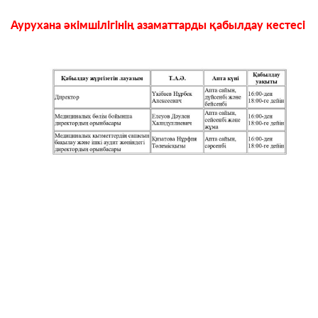
Аурухана әкімшілігінің азаматтарды қабылдау кестесі