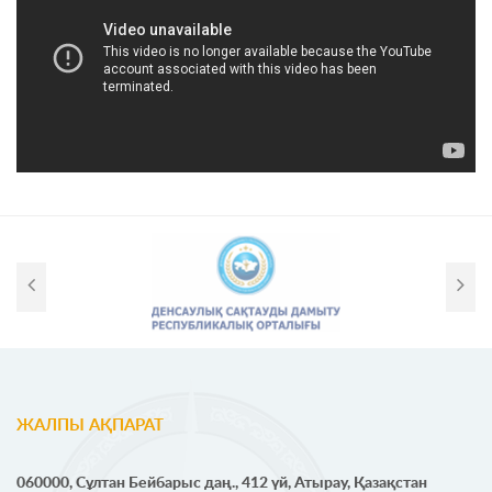
ЖАЛПЫ АҚПАРАТ
060000, Сұлтан Бейбарыс даң., 412 үй, Атырау, Қазақстан