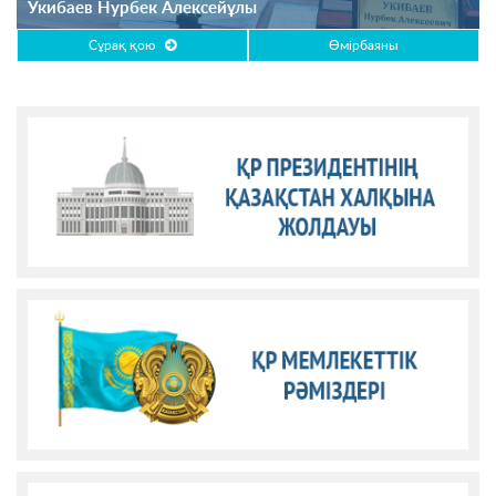
Укибаев Нурбек Алексейұлы
Сұрақ қою
Өмірбаяны