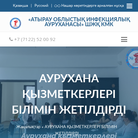
Қазақша
|
Русский
|
Нашар көретіндерге арналған нұсқа
«АТЫРАУ ОБЛЫСТЫҚ ИНФЕКЦИЯЛЫҚ
АУРУХАНАСЫ» ШЖҚ КМК
+7 (7122) 52 00 92
АУРУХАНА
ҚЫЗМЕТКЕРЛЕРІ
БІЛІМІН ЖЕТІЛДІРДІ
Жаңалықтар
∘
АУРУХАНА ҚЫЗМЕТКЕРЛЕРІ БІЛІМІН
ЖЕТІЛДІРДІ