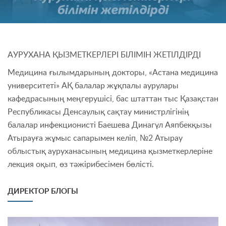
АУРУХАНА ҚЫЗМЕТКЕРЛЕРІ БІЛІМІН ЖЕТІЛДІРДІ
Медицина ғылымдарының докторы, «Астана медицина
университеті» АҚ балалар жұқпалы аурулары
кафедрасының меңгерушісі, бас штаттан тыс Қазақстан
Республикасы Денсаулық сақтау министрлігінің
балалар инфекционисті Баешева Динагүл Аяпбекқызы
Атырауға жұмыс сапарымен келіп, №2 Атырау
облыстық ауруханасының медицина қызметкерлеріне
лекция оқып, өз тәжірибесімен бөлісті.
ДИРЕКТОР БЛОГЫ