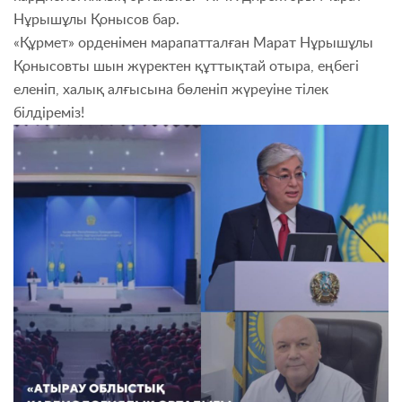
Нұрышұлы Қонысов бар.
«Құрмет» орденімен марапатталған Марат Нұрышұлы
Қонысовты шын жүректен құттықтай отыра, еңбегі
еленіп, халық алғысына бөленіп жүреуіне тілек
білдіреміз!