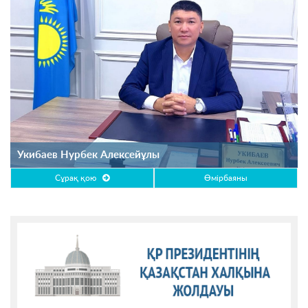
Укибаев Нурбек Алексейұлы
Сұрақ қою
Өмірбаяны