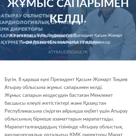
ЖҰМЫС САПАРЫМЕН
КЕЛДІ.
Жаңалықтар
∘
Бүгін, 8 қараша күні Президент Қасым-Жомарт
Тоқаев Атырау облысына жұмыс сапарымен келді.
Бүгін, 8 қараша күні Президент Қасым-Жомарт Тоқаев
Атырау облысына жұмыс сапарымен келді.
Жұмыс сапарын кездесуден бастаған Мемлекет
басшысы елеулі жетістіктері және Қазақстан
Республикасына сіңірген айрықша еңбегі үшін Атырау
облысының бірнеше азаматтарын марапаттады.
Марапатталғандардың тізімінде «Атырау облыстық
кардиологиялық орталығы» КМК директоры Марат