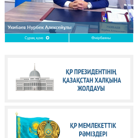
Укибаев Нурбек Алексейұлы
Сұрақ қою
Өмірбаяны