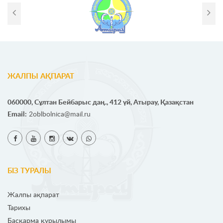
ЖАЛПЫ АҚПАРАТ
060000, Сұлтан Бейбарыс даң., 412 үй, Атырау, Қазақстан
Email:
2oblbolnica@mail.ru
БІЗ ТУРАЛЫ
Жалпы ақпарат
Тарихы
Басқарма құрылымы