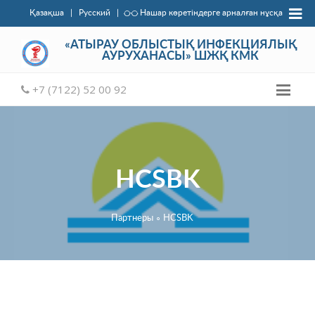
Қазақша
|
Русский
|
Нашар көретіндерге арналған нұсқа
«АТЫРАУ ОБЛЫСТЫҚ ИНФЕКЦИЯЛЫҚ
АУРУХАНАСЫ» ШЖҚ КМК
+7 (7122) 52 00 92
HCSBK
Партнеры
∘
HCSBK