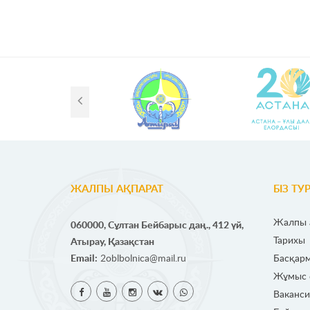
ЖАЛПЫ АҚПАРАТ
БІЗ ТУ
Жалпы 
060000, Сұлтан Бейбарыс даң., 412 үй,
Тарихы
Атырау, Қазақстан
Email:
2oblbolnica@mail.ru
Басқар
Жұмыс е
Ваканси