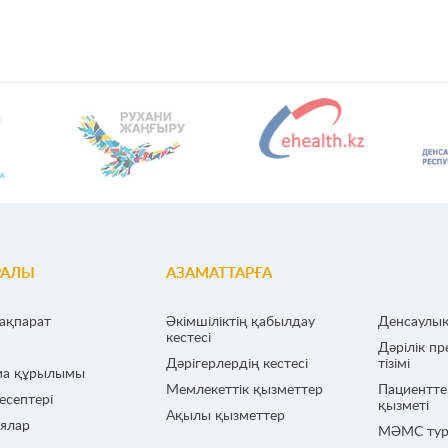
РАЛЫ
АЗАМАТТАРҒА
ақпарат
Әкімшіліктің қабылдау
Денсаулық
кестесі
Дәрілік п
Дәрігерлердің кестесі
тізімі
ма құрылымы
Мемлекеттік қызметтер
Пациентте
септері
қызметі
Ақылы қызметтер
ялар
МӘМС тур