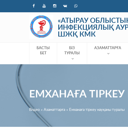
«АТЫРАУ ОБЛЫСТЫ
ИНФЕКЦИЯЛЫҚ АУ
ШЖҚ КМК
БАСТЫ
БІЗ
АЗАМАТТАРҒА
БЕТ
ТУРАЛЫ
ЕМХАНАҒА ТІРКЕУ
Видео
∘
Азаматтарға
∘
Емханаға тіркеу науқаны туралы