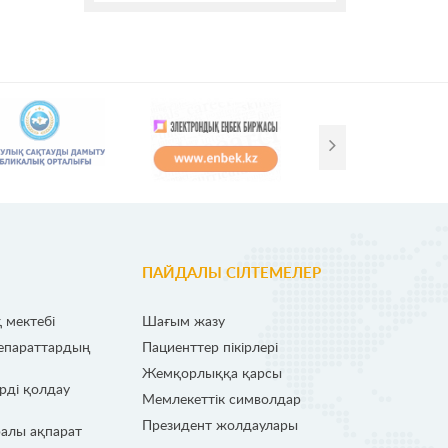
ПАЙДАЛЫ СІЛТЕМЕЛЕР
 мектебі
Шағым жазу
репараттардың
Пациенттер пікірлері
Жемқорлыққа қарсы
рді қолдау
Мемлекеттік символдар
Президент жолдаулары
алы ақпарат