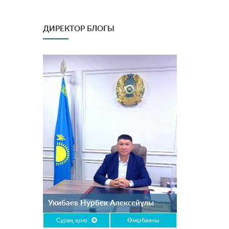
ДИРЕКТОР БЛОГЫ
Укибаев Нурбек Алексейұлы
Сұрақ қою
Өмірбаяны