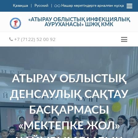
Қазақша
|
Русский
|
Нашар көретіндерге арналған нұсқа
«АТЫРАУ ОБЛЫСТЫҚ ИНФЕКЦИЯЛЫҚ
АУРУХАНАСЫ» ШЖҚ КМК
+7 (7122) 52 00 92
АТЫРАУ ОБЛЫСТЫҚ
ДЕНСАУЛЫҚ САҚТАУ
БАСҚАРМАСЫ
«МЕКТЕПКЕ ЖОЛ»