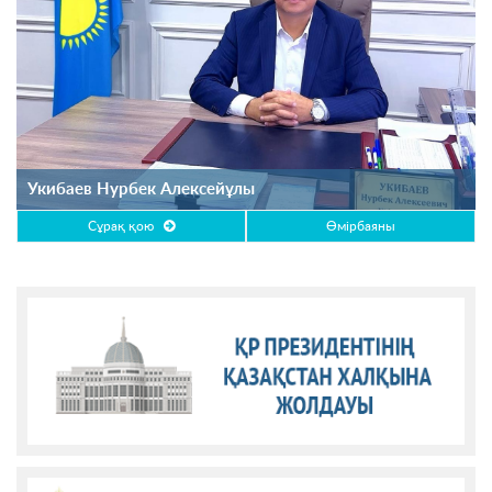
Укибаев Нурбек Алексейұлы
Сұрақ қою
Өмірбаяны