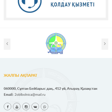
ЖАЛПЫ АҚПАРАТ
060000, Сұлтан Бейбарыс даң., 412 үй, Атырау, Қазақстан
Email:
2oblbolnica@mail.ru