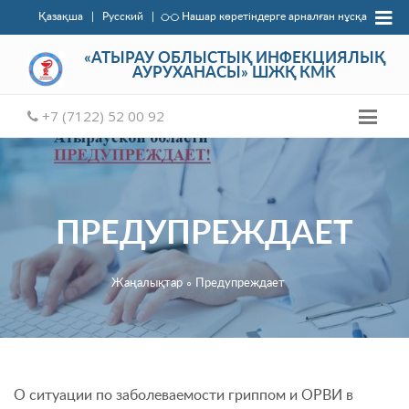
Қазақша
|
Русский
|
Нашар көретіндерге арналған нұсқа
«АТЫРАУ ОБЛЫСТЫҚ ИНФЕКЦИЯЛЫҚ
АУРУХАНАСЫ» ШЖҚ КМК
+7 (7122) 52 00 92
ПРЕДУПРЕЖДАЕТ
Жаңалықтар
∘
Предупреждает
О ситуации по заболеваемости гриппом и ОРВИ в