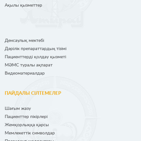
Ақылы қызметтер
Денсаулық мектебі
Дәрілік препараттардың тізімі
Пациенттерді қолдау қызметі
МӘМС туралы ақпарат
Видеоматериалдар
ПАЙДАЛЫ СІЛТЕМЕЛЕР
Шағым жазу
Пациенттер пікірлері
Жемқорлыққа қарсы
Мемлекеттік символдар