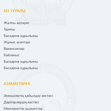
БІЗ ТУРАЛЫ
Жалпы ақпарат
Тарихы
Басқарма құрылымы
Жұмыс есептері
Вакансиялар
Байланыс
Басқарма құрылымы
Басқарма құрылымы
АЗАМАТТАРҒА
Әкімшіліктің қабылдау кестесі
Дәрігерлердің кестесі
Мемлекеттік қызметтер