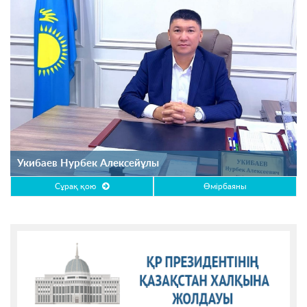
Укибаев Нурбек Алексейұлы
Сұрақ қою
Өмірбаяны