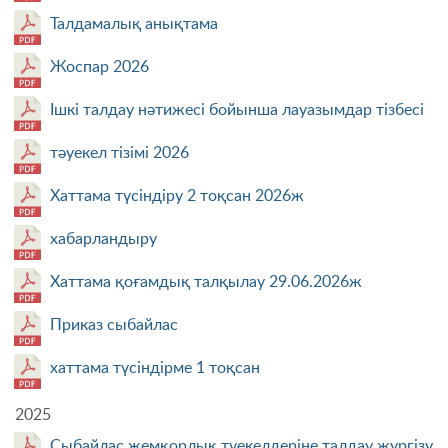
Талдамалық анықтама
Жоспар 2026
Ішкі талдау нәтижесі бойынша лауазымдар тізбесі
тәуекел тізімі 2026
Хаттама түсіндіру 2 тоқсан 2026ж
хабарландыру
Хаттама қоғамдық талқылау 29.06.2026ж
Приказ сыбайлас
хаттама түсіндірме 1 тоқсан
2025
Сыбайлас жемқорлық туекелдеріне талдау жүргізу