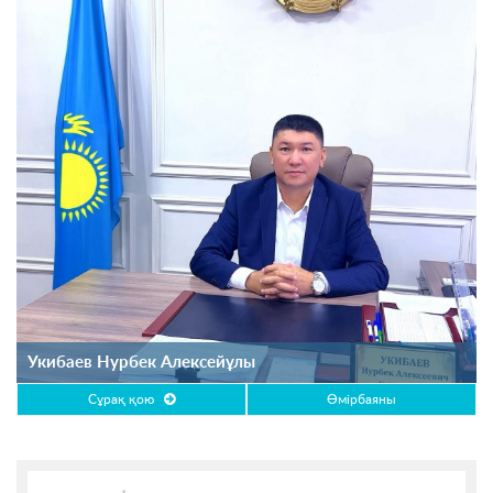
Укибаев Нурбек Алексейұлы
Сұрақ қою
Өмірбаяны