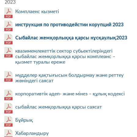
2023
Комплаенс кызметi
инструкция по противодейстии корупций 2023
Сыбайлас жемқорлыққа қарсы нұсқаулық2023
квазимемлекеттік сектор субьектілеріндегі
сыбайлас жемқорлыққа қарсы комплеанс –
қызмет туралы ереже
мүдделер қақтығысын болдырмау және реттеу
жөніндегі саясат
корпоративтік әдеп- және мінез – құлық кодексі
сыбайлас жемқорлыққа қарсы саясат
Бұйрық
Хабарландыру