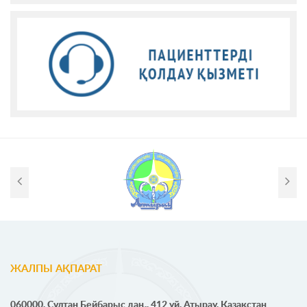
ЖАЛПЫ АҚПАРАТ
060000, Сұлтан Бейбарыс даң., 412 үй, Атырау, Қазақстан