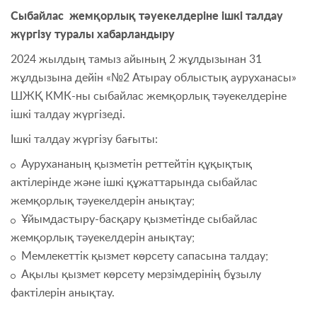
Сыбайлас жемқорлық тәуекелдеріне ішкі талдау
жүргізу туралы хабарландыру
2024 жылдың тамыз айының 2 жұлдызынан 31
жұлдызына дейін «№2 Атырау облыстық ауруханасы»
ШЖҚ КМК-ны сыбайлас жемқорлық тәуекелдеріне
ішкі талдау жүргізеді.
Ішкі талдау жүргізу бағыты:
Аурухананың қызметін реттейтін құқықтық
актілерінде және ішкі құжаттарында сыбайлас
жемқорлық тәуекелдерін анықтау;
Ұйымдастыру-басқару қызметінде сыбайлас
жемқорлық тәуекелдерін анықтау;
Мемлекеттік қызмет көрсету сапасына талдау;
Ақылы қызмет көрсету мерзімдерінің бұзылу
фактілерін анықтау.